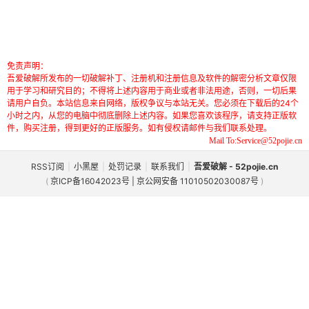
免责声明：
吾爱破解所发布的一切破解补丁、注册机和注册信息及软件的解密分析文章仅限
用于学习和研究目的；不得将上述内容用于商业或者非法用途，否则，一切后果
请用户自负。本站信息来自网络，版权争议与本站无关。您必须在下载后的24个
小时之内，从您的电脑中彻底删除上述内容。如果您喜欢该程序，请支持正版软
件，购买注册，得到更好的正版服务。如有侵权请邮件与我们联系处理。
Mail To:Service@52pojie.cn
RSS订阅
|
小黑屋
|
处罚记录
|
联系我们
|
吾爱破解 - 52pojie.cn
(
京ICP备16042023号 | 京公网安备 11010502030087号
)