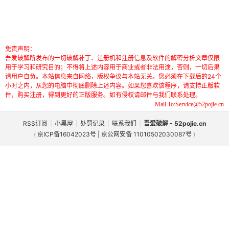
免责声明：
吾爱破解所发布的一切破解补丁、注册机和注册信息及软件的解密分析文章仅限
用于学习和研究目的；不得将上述内容用于商业或者非法用途，否则，一切后果
请用户自负。本站信息来自网络，版权争议与本站无关。您必须在下载后的24个
小时之内，从您的电脑中彻底删除上述内容。如果您喜欢该程序，请支持正版软
件，购买注册，得到更好的正版服务。如有侵权请邮件与我们联系处理。
Mail To:Service@52pojie.cn
RSS订阅
|
小黑屋
|
处罚记录
|
联系我们
|
吾爱破解 - 52pojie.cn
(
京ICP备16042023号 | 京公网安备 11010502030087号
)