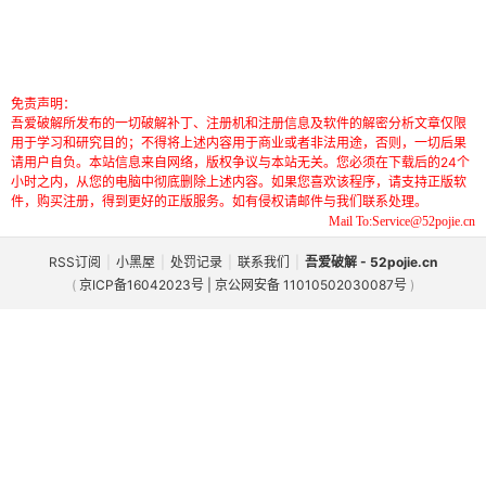
免责声明：
吾爱破解所发布的一切破解补丁、注册机和注册信息及软件的解密分析文章仅限
用于学习和研究目的；不得将上述内容用于商业或者非法用途，否则，一切后果
请用户自负。本站信息来自网络，版权争议与本站无关。您必须在下载后的24个
小时之内，从您的电脑中彻底删除上述内容。如果您喜欢该程序，请支持正版软
件，购买注册，得到更好的正版服务。如有侵权请邮件与我们联系处理。
Mail To:Service@52pojie.cn
RSS订阅
|
小黑屋
|
处罚记录
|
联系我们
|
吾爱破解 - 52pojie.cn
(
京ICP备16042023号 | 京公网安备 11010502030087号
)