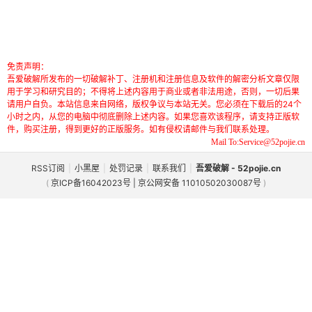
免责声明：
吾爱破解所发布的一切破解补丁、注册机和注册信息及软件的解密分析文章仅限
用于学习和研究目的；不得将上述内容用于商业或者非法用途，否则，一切后果
请用户自负。本站信息来自网络，版权争议与本站无关。您必须在下载后的24个
小时之内，从您的电脑中彻底删除上述内容。如果您喜欢该程序，请支持正版软
件，购买注册，得到更好的正版服务。如有侵权请邮件与我们联系处理。
Mail To:Service@52pojie.cn
RSS订阅
|
小黑屋
|
处罚记录
|
联系我们
|
吾爱破解 - 52pojie.cn
(
京ICP备16042023号 | 京公网安备 11010502030087号
)