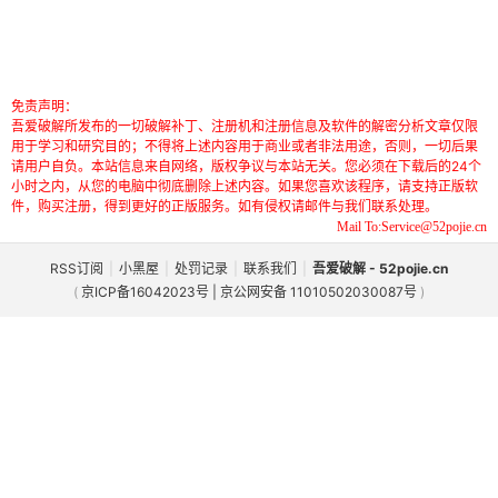
免责声明：
吾爱破解所发布的一切破解补丁、注册机和注册信息及软件的解密分析文章仅限
用于学习和研究目的；不得将上述内容用于商业或者非法用途，否则，一切后果
请用户自负。本站信息来自网络，版权争议与本站无关。您必须在下载后的24个
小时之内，从您的电脑中彻底删除上述内容。如果您喜欢该程序，请支持正版软
件，购买注册，得到更好的正版服务。如有侵权请邮件与我们联系处理。
Mail To:Service@52pojie.cn
RSS订阅
|
小黑屋
|
处罚记录
|
联系我们
|
吾爱破解 - 52pojie.cn
(
京ICP备16042023号 | 京公网安备 11010502030087号
)