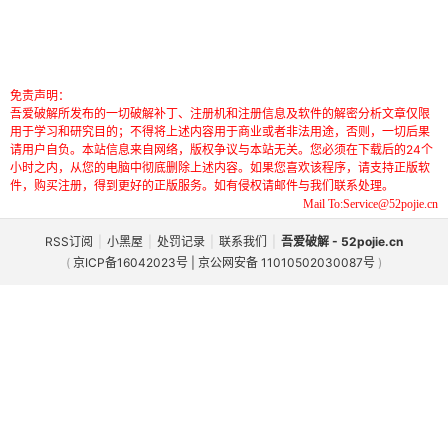
免责声明：
吾爱破解所发布的一切破解补丁、注册机和注册信息及软件的解密分析文章仅限
用于学习和研究目的；不得将上述内容用于商业或者非法用途，否则，一切后果
请用户自负。本站信息来自网络，版权争议与本站无关。您必须在下载后的24个
小时之内，从您的电脑中彻底删除上述内容。如果您喜欢该程序，请支持正版软
件，购买注册，得到更好的正版服务。如有侵权请邮件与我们联系处理。
Mail To:Service@52pojie.cn
RSS订阅
|
小黑屋
|
处罚记录
|
联系我们
|
吾爱破解 - 52pojie.cn
(
京ICP备16042023号 | 京公网安备 11010502030087号
)