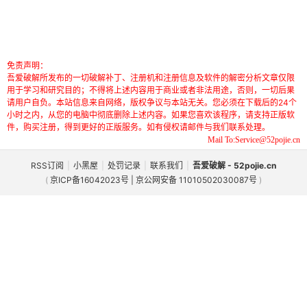
免责声明：
吾爱破解所发布的一切破解补丁、注册机和注册信息及软件的解密分析文章仅限
用于学习和研究目的；不得将上述内容用于商业或者非法用途，否则，一切后果
请用户自负。本站信息来自网络，版权争议与本站无关。您必须在下载后的24个
小时之内，从您的电脑中彻底删除上述内容。如果您喜欢该程序，请支持正版软
件，购买注册，得到更好的正版服务。如有侵权请邮件与我们联系处理。
Mail To:Service@52pojie.cn
RSS订阅
|
小黑屋
|
处罚记录
|
联系我们
|
吾爱破解 - 52pojie.cn
(
京ICP备16042023号 | 京公网安备 11010502030087号
)