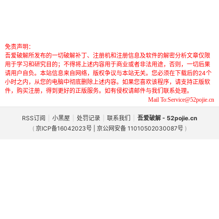
免责声明：
吾爱破解所发布的一切破解补丁、注册机和注册信息及软件的解密分析文章仅限
用于学习和研究目的；不得将上述内容用于商业或者非法用途，否则，一切后果
请用户自负。本站信息来自网络，版权争议与本站无关。您必须在下载后的24个
小时之内，从您的电脑中彻底删除上述内容。如果您喜欢该程序，请支持正版软
件，购买注册，得到更好的正版服务。如有侵权请邮件与我们联系处理。
Mail To:Service@52pojie.cn
RSS订阅
|
小黑屋
|
处罚记录
|
联系我们
|
吾爱破解 - 52pojie.cn
(
京ICP备16042023号 | 京公网安备 11010502030087号
)