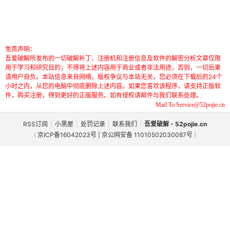
免责声明：
吾爱破解所发布的一切破解补丁、注册机和注册信息及软件的解密分析文章仅限
用于学习和研究目的；不得将上述内容用于商业或者非法用途，否则，一切后果
请用户自负。本站信息来自网络，版权争议与本站无关。您必须在下载后的24个
小时之内，从您的电脑中彻底删除上述内容。如果您喜欢该程序，请支持正版软
件，购买注册，得到更好的正版服务。如有侵权请邮件与我们联系处理。
Mail To:Service@52pojie.cn
RSS订阅
|
小黑屋
|
处罚记录
|
联系我们
|
吾爱破解 - 52pojie.cn
(
京ICP备16042023号 | 京公网安备 11010502030087号
)