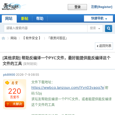
注册[Register]
登录
网站
新帖
帮助
快捷导航
搜索
搜
网站
【 软件安全 】
『悬赏问答区』
返回列表
[其他求助]
帮助反编译一个PYC文件，最好能提供能反编译这个
索
吾
»
›
›
文件的工具
[复制链接]
pk8900
2026-7-9 08:55
文件下载地址：
https://wwbcq.lanzouv.com/iYvn03vaqq7e
密
220
码:52pj
吾爱币
求坛友帮助反编译一个PYC文件，或者能提供能反编译
这个文件的工具
爱