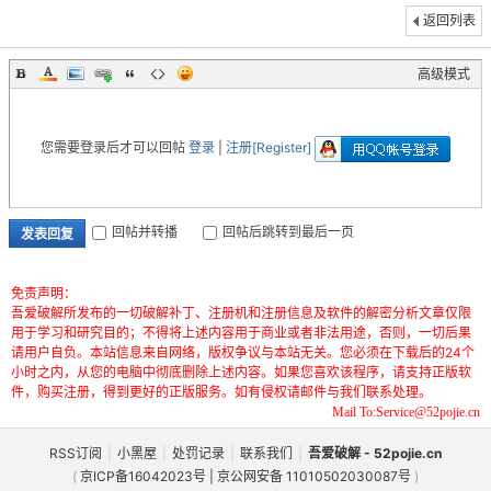
返回列表
高级模式
您需要登录后才可以回帖
登录
|
注册[Register]
-
回帖并转播
回帖后跳转到最后一页
发表回复
免责声明：
吾爱破解所发布的一切破解补丁、注册机和注册信息及软件的解密分析文章仅限
用于学习和研究目的；不得将上述内容用于商业或者非法用途，否则，一切后果
请用户自负。本站信息来自网络，版权争议与本站无关。您必须在下载后的24个
52
小时之内，从您的电脑中彻底删除上述内容。如果您喜欢该程序，请支持正版软
件，购买注册，得到更好的正版服务。如有侵权请邮件与我们联系处理。
Mail To:Service@52pojie.cn
RSS订阅
|
小黑屋
|
处罚记录
|
联系我们
|
吾爱破解 - 52pojie.cn
(
京ICP备16042023号 | 京公网安备 11010502030087号
)