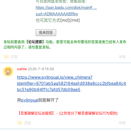
可百度网盘发给我：收集
链接：
https://pan.baidu.com/disk/main# ...
surl=ADMAAAAAABRlrg
[md][/md]
也可其它方式
我来回答
发帖前要善用
【
论坛搜索
】
功能，那里可能会有你要找的答案或者已经有人发布
过相同内容了，请勿重复发帖。
破
回复
举报
cattie
2026-7-9 15:36
https://www.pylingual.io/view_chimera?
identifier=6701ab5aa582164ea1d938e8ccc2bfbea84c4
bc51e90b94ff1c7afd57db09ae5
用
pylingual
就能解开了
解
【吾爱破解论坛总版规】 - [让你充分了解吾爱破解论坛行为规则]
回复
举报