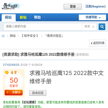
注册[Register]
登录
网站
新帖
帮助
快捷导航
搜索
搜
网站
【 软件安全 】
『悬赏问答区』
返回列表
[资源求助]
求雅马哈巡鹰125 2022款维修手册
索
[复制链接]
吾
»
›
›
271029835
2026-7-9 08:09
求雅马哈巡鹰125 2022款中文
50
维修手册
吾爱币
我来回答
发帖前要善用
【
论坛搜索
】
功能，那里可能会有你要找的答案或者已经有人发布
爱
过相同内容了，请勿重复发帖。