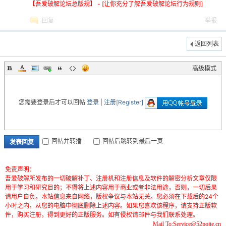
【吾爱破解论坛总版规】 - [让你充分了解吾爱破解论坛行为规则]
回复
举报
返回列表
高级模式
-
您需要登录后才可以回帖
登录
|
注册[Register]
回帖并转播
回帖后跳转到最后一页
发表回复
免责声明：
52
吾爱破解所发布的一切破解补丁、注册机和注册信息及软件的解密分析文章仅限
用于学习和研究目的；不得将上述内容用于商业或者非法用途，否则，一切后果
请用户自负。本站信息来自网络，版权争议与本站无关。您必须在下载后的24个
小时之内，从您的电脑中彻底删除上述内容。如果您喜欢该程序，请支持正版软
件，购买注册，得到更好的正版服务。如有侵权请邮件与我们联系处理。
Mail To:Service@52pojie.cn