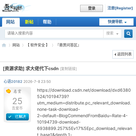
注册[Register]
登录
网站
新帖
帮助
快捷导航
搜索
搜
网站
【 软件安全 】
『悬赏问答区』
返回列表
[资源求助]
求大佬代下csdn
索
[复制链接]
吾
»
›
›
心语20182
2026-7-8 23:50
https://download.csdn.net/download/dxd6380
524/10194739?
25
utm_medium=distribute.pc_relevant_download.
吾爱币
none-task-download-
2~default~BlogCommendFromBaidu~Rate-4-
10194739-download-
6938899.257%5Ev17%5Epc_download_relevan
爱
t_base1&depth_1-