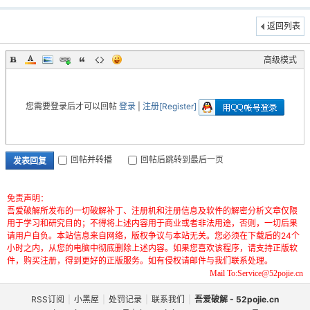
返回列表
高级模式
-
您需要登录后才可以回帖
登录
|
注册[Register]
回帖并转播
回帖后跳转到最后一页
发表回复
免责声明：
吾爱破解所发布的一切破解补丁、注册机和注册信息及软件的解密分析文章仅限
用于学习和研究目的；不得将上述内容用于商业或者非法用途，否则，一切后果
52
请用户自负。本站信息来自网络，版权争议与本站无关。您必须在下载后的24个
小时之内，从您的电脑中彻底删除上述内容。如果您喜欢该程序，请支持正版软
件，购买注册，得到更好的正版服务。如有侵权请邮件与我们联系处理。
Mail To:Service@52pojie.cn
RSS订阅
|
小黑屋
|
处罚记录
|
联系我们
|
吾爱破解 - 52pojie.cn