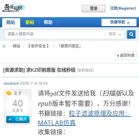
注册[Register]
登录
网站
新帖
帮助
快捷导航
搜索
搜
网站
【 软件安全 】
『悬赏问答区』
返回列表
[资源求助]
求KZ印前原版 在线秒结
索
[复制链接]
吾
»
›
›
doubleA
2026-7-8 19:44
扫描版
请将pdf文件发送给我
（
以及
40
epub
暂不需要
版本
）
，万分感谢！
吾爱币
粒子滤波原理及应用：
书籍链接：
MATLAB仿真
收集链接：
爱