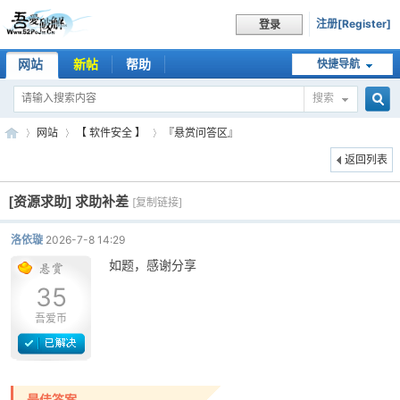
注册[Register]
登录
网站
新帖
帮助
快捷导航
搜索
搜
网站
【 软件安全 】
『悬赏问答区』
返回列表
[资源求助]
求助补差
索
[复制链接]
吾
»
›
›
洛依璇
2026-7-8 14:29
如题，感谢分享
35
吾爱币
爱
最佳答案