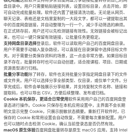
盘目录中。用户只需要粘贴链接列表，设置目标目录，点击开始，即
可自动完成批量处理。软件还内置了链接清洗功能。无论是从网页、
cn
聊天记录、表格还是文档里复制的一大段文字，都可以一键提取出其
中的百度网盘链接，并自动整理为一行一个，减少手动筛选的麻烦。
在正式转存前，用户还可以先检测链接有效性。无效链接会被标记出
来，也可以一键只保留有效链接，让批量任务更稳定。
支持网盘目录选择
登录后，软件可以读取用户自己的百度网盘目录。
用户不需要手动输入复杂路径，可以直接在目录弹窗中选择目标文件
夹。对于需要分类保存资料的场景，这一点会非常方便。如果目标目
录不存在，批量转存时也可以自动创建，适合按课程、项目、日期或
资源类型进行归档。
批量分享功能
除了转存，软件也支持批量分享指定网盘目录下的文件
或文件夹。用户可以选择分享全部类型、仅目录，或仅单个文件。分
享完成后，软件会单独展示分享结果，并支持复制文件名称、链接和
提取码，也可以导出 CSV，方便后续整理、发布或归档。
Cookie 本机保存，更适合日常使用
软件采用用户自己的百度网盘登
录态进行操作。Cookie 只保存在本机应用设置中，主界面不会长期
明文显示完整 Cookie，只展示脱敏状态摘要。重新打开软件时，已
保存的 Cookie 和常用设置会自动恢复，不需要每次重新配置。用户
也可以随时点击检测 Cookie，确认当前登录态是否仍然有效。
macOS 原生体验
百度网盘批量转存是原生 macOS 应用，支持 Intel