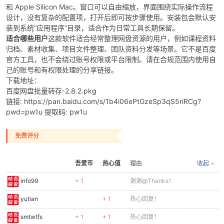
和 Apple Silicon Mac。窗口可以自由缩放，界面围绕实际操作流程
设计，没有复杂的配置项，打开后即可按步骤使用。安装包会默认安
装到系统“应用程序”目录，适合作为日常工具长期保留。
适合哪些用户
这款软件适合经常整理网盘资源的用户，例如课程资料
归档、素材收集、项目文件整理、团队资料分发等场景。它不是百度
官方工具，也不会绕过账号权限或平台限制。请在合规范围内使用自
己的账号和有权限处理的分享链接。
下载地址：
百度网盘批量转存-2.8.2.pkg
链接: https://pan.baidu.com/s/1b4i06ePtGzeSp3qS5riRCg?
pwd=pw1u 提取码: pw1u
免费评分
吾爱币
热心值
理由
收起
info99
+ 1
谢谢@Thanks！
yutian
+ 1
热心回复！
smtwtfs
+ 1
+ 1
热心回复！