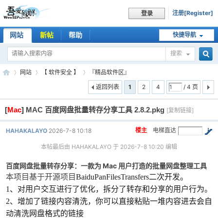
注册[Register]
登录
网站
新帖
帮助
快捷导航
搜索
搜
网站
【 软件安全 】
『精品软件区』
返回列表
1
2
4
/ 4 页
[
Mac
]
MAC 百度网盘批量转存分享工具 2.8.2.pkg
索
[复制链接]
吾
»
›
›
楼主
电梯直达
HAHAKALAYO
2026-7-8 10:18
本帖最后由 HAHAKALAYO 于 2026-7-8 10:20 编辑
百度网盘批量转存分享：一款为 Mac 用户打造的批量网盘整理工具
本项目基于开源项目
BaiduPanFilesTransfers二次开发。
1、对用户交互进行了优化，拆分了转存和分享的用户行为。
2、增加了链接内容清洗，你可以直接粘贴一堆内容进去会自
爱
动清洗网盘格式的链接