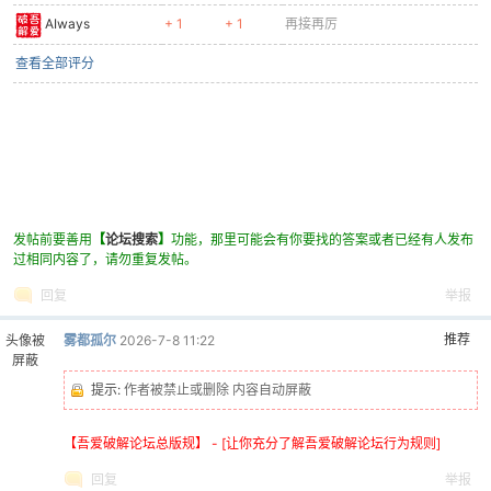
AIways
+ 1
+ 1
再接再厉
查看全部评分
发帖前要善用
【
论坛搜索
】
功能，那里可能会有你要找的答案或者已经有人发布
过相同内容了，请勿重复发帖。
回复
举报
推荐
头像被
雾都孤尔
2026-7-8 11:22
屏蔽
提示:
作者被禁止或删除 内容自动屏蔽
【吾爱破解论坛总版规】 - [让你充分了解吾爱破解论坛行为规则]
回复
举报