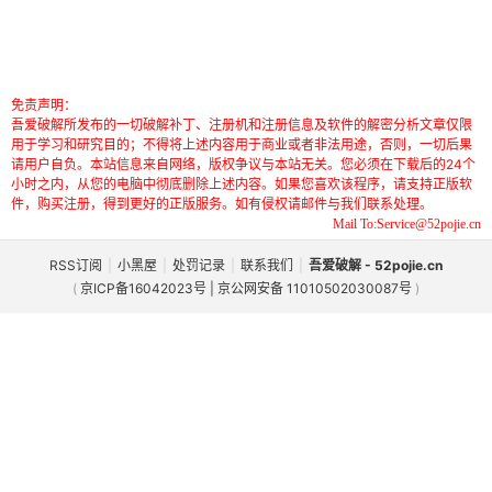
免责声明：
吾爱破解所发布的一切破解补丁、注册机和注册信息及软件的解密分析文章仅限
用于学习和研究目的；不得将上述内容用于商业或者非法用途，否则，一切后果
请用户自负。本站信息来自网络，版权争议与本站无关。您必须在下载后的24个
小时之内，从您的电脑中彻底删除上述内容。如果您喜欢该程序，请支持正版软
件，购买注册，得到更好的正版服务。如有侵权请邮件与我们联系处理。
Mail To:Service@52pojie.cn
RSS订阅
|
小黑屋
|
处罚记录
|
联系我们
|
吾爱破解 - 52pojie.cn
(
京ICP备16042023号 | 京公网安备 11010502030087号
)