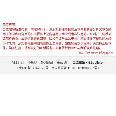
免责声明：
吾爱破解所发布的一切破解补丁、注册机和注册信息及软件的解密分析文章仅限
用于学习和研究目的；不得将上述内容用于商业或者非法用途，否则，一切后果
请用户自负。本站信息来自网络，版权争议与本站无关。您必须在下载后的24个
小时之内，从您的电脑中彻底删除上述内容。如果您喜欢该程序，请支持正版软
件，购买注册，得到更好的正版服务。如有侵权请邮件与我们联系处理。
Mail To:Service@52pojie.cn
RSS订阅
|
小黑屋
|
处罚记录
|
联系我们
|
吾爱破解 - 52pojie.cn
(
京ICP备16042023号 | 京公网安备 11010502030087号
)