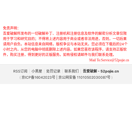
免责声明：
吾爱破解所发布的一切破解补丁、注册机和注册信息及软件的解密分析文章仅限
用于学习和研究目的；不得将上述内容用于商业或者非法用途，否则，一切后果
请用户自负。本站信息来自网络，版权争议与本站无关。您必须在下载后的24个
小时之内，从您的电脑中彻底删除上述内容。如果您喜欢该程序，请支持正版软
件，购买注册，得到更好的正版服务。如有侵权请邮件与我们联系处理。
Mail To:Service@52pojie.cn
RSS订阅
|
小黑屋
|
处罚记录
|
联系我们
|
吾爱破解 - 52pojie.cn
(
京ICP备16042023号 | 京公网安备 11010502030087号
)