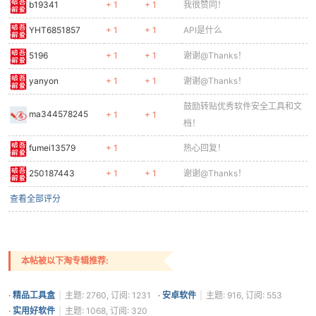
b19341
+ 1
+ 1
我很赞同！
YHT6851857
+ 1
+ 1
API是什么
5196
+ 1
+ 1
谢谢@Thanks！
yanyon
+ 1
+ 1
谢谢@Thanks！
鼓励转贴优秀软件安全工具和文
ma344578245
+ 1
+ 1
档！
fumei13579
+ 1
热心回复！
250187443
+ 1
+ 1
谢谢@Thanks！
查看全部评分
本帖被以下淘专辑推荐:
·
精品工具盒
|
主题: 2760, 订阅: 1231
·
安卓软件
|
主题: 916, 订阅: 553
·
实用好软件
|
主题: 1068, 订阅: 320