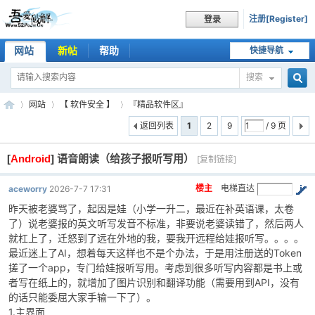
注册[Register]
登录
网站
新帖
帮助
快捷导航
搜索
搜
网站
【 软件安全 】
『精品软件区』
返回列表
1
2
9
/ 9 页
[
Android
]
语音朗读（给孩子报听写用）
索
[复制链接]
吾
»
›
›
楼主
电梯直达
aceworry
2026-7-7 17:31
昨天被老婆骂了，起因是娃（小学一升二，最近在补英语课，太卷
了）说老婆报的英文听写发音不标准，非要说老婆读错了，然后两人
就杠上了，迁怒到了远在外地的我，要我开远程给娃报听写。。。。
最近迷上了AI，想着每天这样也不是个办法，于是用注册送的Token
搓了一个app，专门给娃报听写用。考虑到很多听写内容都是书上或
者写在纸上的，就增加了图片识别和翻译功能（需要用到API，没有
的话只能委屈大家手输一下了）。
爱
1.主界面