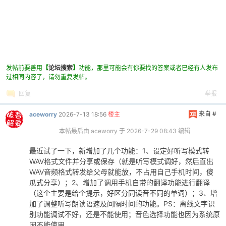
发帖前要善用
【
论坛搜索
】
功能，那里可能会有你要找的答案或者已经有人发布
过相同内容了，请勿重复发帖。
回复
举报
来自 #
aceworry
2026-7-13 18:56
楼主
本帖最后由 aceworry 于 2026-7-29 08:43 编辑
最近试了一下，新增加了几个功能：1、设定好听写模式转
WAV格式文件并分享或保存（就是听写模式调好，然后直出
WAV音频格式转发给父母就能放，不占用自己手机时间，傻
瓜式分享）；2、增加了调用手机自带的翻译功能进行翻译
（这个主要是给个提示，好区分同读音不同的单词）；3、增
加了调整听写朗读语速及间隔时间的功能。PS：离线文字识
别功能调试不好，还是不能使用；音色选择功能也因为系统原
因不能使用。