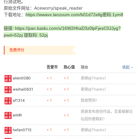
行测试吧。
原始文件网址：Aceworry/speak_reader
下载地址：
https://wwavx.lanzoum.com/b01d72ellg
密码:1ym8
链接: https://pan.baidu.com/s/16W2HhaD3z0lpFjesC0JJyg?
pwd=52pj 提取码: 52pj
免费评分
吾爱币
热心值
理由
收起
alien0080
+ 1
+ 1
谢谢@Thanks！
weihai0631
+ 1
+ 1
谢谢@Thanks！
af1314
+ 1
+ 1
我很赞同！
感谢发布原创作品，吾爱破解论
axldh
+ 1
坛因你更精彩！
hefan0715
+ 1
+ 1
谢谢@Thanks！