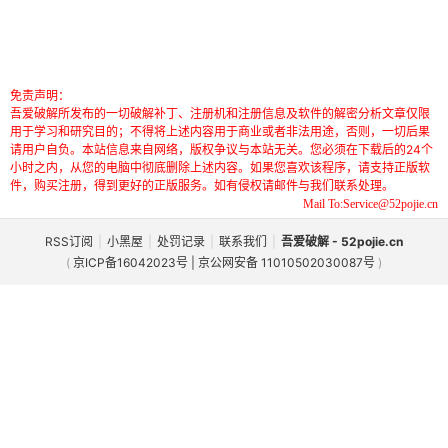
免责声明：
吾爱破解所发布的一切破解补丁、注册机和注册信息及软件的解密分析文章仅限
用于学习和研究目的；不得将上述内容用于商业或者非法用途，否则，一切后果
请用户自负。本站信息来自网络，版权争议与本站无关。您必须在下载后的24个
小时之内，从您的电脑中彻底删除上述内容。如果您喜欢该程序，请支持正版软
件，购买注册，得到更好的正版服务。如有侵权请邮件与我们联系处理。
Mail To:Service@52pojie.cn
RSS订阅
|
小黑屋
|
处罚记录
|
联系我们
|
吾爱破解 - 52pojie.cn
(
京ICP备16042023号 | 京公网安备 11010502030087号
)