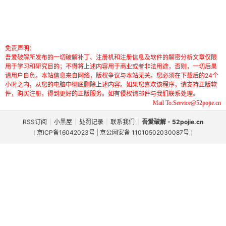
免责声明：
吾爱破解所发布的一切破解补丁、注册机和注册信息及软件的解密分析文章仅限
用于学习和研究目的；不得将上述内容用于商业或者非法用途，否则，一切后果
请用户自负。本站信息来自网络，版权争议与本站无关。您必须在下载后的24个
小时之内，从您的电脑中彻底删除上述内容。如果您喜欢该程序，请支持正版软
件，购买注册，得到更好的正版服务。如有侵权请邮件与我们联系处理。
Mail To:Service@52pojie.cn
RSS订阅
|
小黑屋
|
处罚记录
|
联系我们
|
吾爱破解 - 52pojie.cn
(
京ICP备16042023号 | 京公网安备 11010502030087号
)