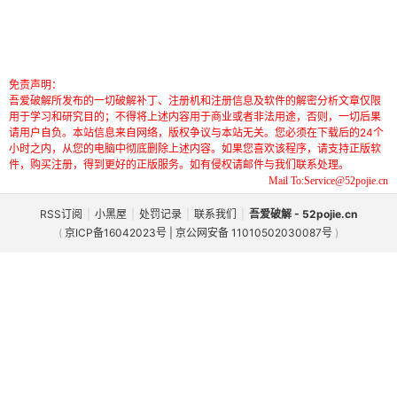
免责声明：
吾爱破解所发布的一切破解补丁、注册机和注册信息及软件的解密分析文章仅限
用于学习和研究目的；不得将上述内容用于商业或者非法用途，否则，一切后果
请用户自负。本站信息来自网络，版权争议与本站无关。您必须在下载后的24个
小时之内，从您的电脑中彻底删除上述内容。如果您喜欢该程序，请支持正版软
件，购买注册，得到更好的正版服务。如有侵权请邮件与我们联系处理。
Mail To:Service@52pojie.cn
RSS订阅
|
小黑屋
|
处罚记录
|
联系我们
|
吾爱破解 - 52pojie.cn
(
京ICP备16042023号 | 京公网安备 11010502030087号
)