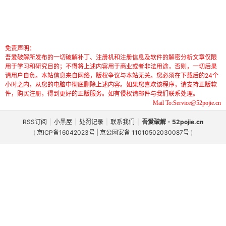
免责声明：
吾爱破解所发布的一切破解补丁、注册机和注册信息及软件的解密分析文章仅限
用于学习和研究目的；不得将上述内容用于商业或者非法用途，否则，一切后果
请用户自负。本站信息来自网络，版权争议与本站无关。您必须在下载后的24个
小时之内，从您的电脑中彻底删除上述内容。如果您喜欢该程序，请支持正版软
件，购买注册，得到更好的正版服务。如有侵权请邮件与我们联系处理。
Mail To:Service@52pojie.cn
RSS订阅
|
小黑屋
|
处罚记录
|
联系我们
|
吾爱破解 - 52pojie.cn
(
京ICP备16042023号 | 京公网安备 11010502030087号
)