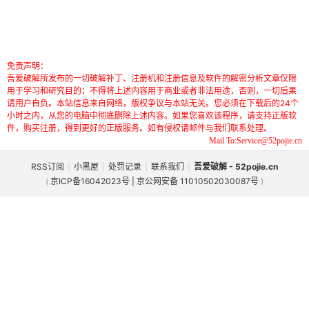
免责声明：
吾爱破解所发布的一切破解补丁、注册机和注册信息及软件的解密分析文章仅限
用于学习和研究目的；不得将上述内容用于商业或者非法用途，否则，一切后果
请用户自负。本站信息来自网络，版权争议与本站无关。您必须在下载后的24个
小时之内，从您的电脑中彻底删除上述内容。如果您喜欢该程序，请支持正版软
件，购买注册，得到更好的正版服务。如有侵权请邮件与我们联系处理。
Mail To:Service@52pojie.cn
RSS订阅
|
小黑屋
|
处罚记录
|
联系我们
|
吾爱破解 - 52pojie.cn
(
京ICP备16042023号 | 京公网安备 11010502030087号
)