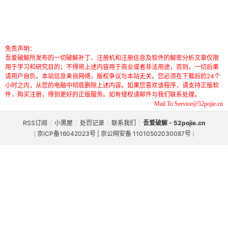
免责声明：
吾爱破解所发布的一切破解补丁、注册机和注册信息及软件的解密分析文章仅限
用于学习和研究目的；不得将上述内容用于商业或者非法用途，否则，一切后果
请用户自负。本站信息来自网络，版权争议与本站无关。您必须在下载后的24个
小时之内，从您的电脑中彻底删除上述内容。如果您喜欢该程序，请支持正版软
件，购买注册，得到更好的正版服务。如有侵权请邮件与我们联系处理。
Mail To:Service@52pojie.cn
RSS订阅
|
小黑屋
|
处罚记录
|
联系我们
|
吾爱破解 - 52pojie.cn
(
京ICP备16042023号 | 京公网安备 11010502030087号
)