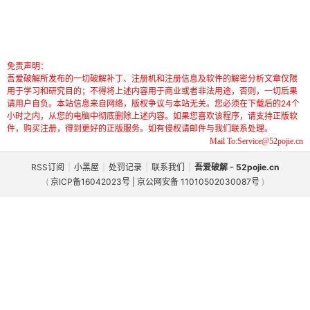
免责声明：
吾爱破解所发布的一切破解补丁、注册机和注册信息及软件的解密分析文章仅限
用于学习和研究目的；不得将上述内容用于商业或者非法用途，否则，一切后果
请用户自负。本站信息来自网络，版权争议与本站无关。您必须在下载后的24个
小时之内，从您的电脑中彻底删除上述内容。如果您喜欢该程序，请支持正版软
件，购买注册，得到更好的正版服务。如有侵权请邮件与我们联系处理。
Mail To:Service@52pojie.cn
RSS订阅
|
小黑屋
|
处罚记录
|
联系我们
|
吾爱破解 - 52pojie.cn
(
京ICP备16042023号 | 京公网安备 11010502030087号
)