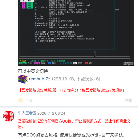
po
可以中英文切换
remhub.7z
(298.18 KB, 下载次数: 6)
jie.
【吾爱破解论坛总版规】 - [让你充分了解吾爱破解论坛行为规则]
回复
举报
牛人王老五
2026-7-2 08:24
吾爱破解论坛没有任何官方QQ群，禁止留联系方式，禁止任何商业交
易。
有点DOS的复古风格, 使用快捷键或光标键+回车来确认.