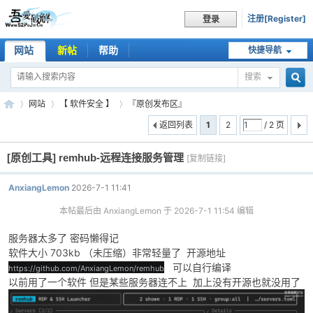
注册[Register]
登录
网站
新帖
帮助
快捷导航
搜索
搜
网站
【 软件安全 】
『原创发布区』
返回列表
1
2
/ 2 页
[原创工具]
remhub-远程连接服务管理
索
[复制链接]
吾
»
›
›
AnxiangLemon
2026-7-1 11:41
本帖最后由 AnxiangLemon 于 2026-7-1 11:54 编辑
服务器太多了 密码懒得记
软件大小 703kb （未压缩）非常轻量了 开源地址
可以自行编译
https://github.com/AnxiangLemon/remhub
以前用了一个软件 但是某些服务器连不上 加上没有开源也就没用了
爱