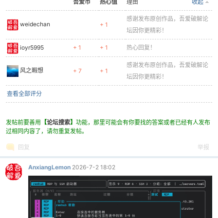
吾爱币
热心值
理由
收起
感谢发布原创作品，吾爱破解论
weidechan
+ 1
坛因你更精彩！
ioyr5995
+ 1
+ 1
热心回复！
感谢发布原创作品，吾爱破解论
-
风之暇想
+ 7
+ 1
坛因你更精彩！
查看全部评分
发帖前要善用
【
论坛搜索
】
功能，那里可能会有你要找的答案或者已经有人发布
过相同内容了，请勿重复发帖。
回复
举报
52
AnxiangLemon
2026-7-2 18:02