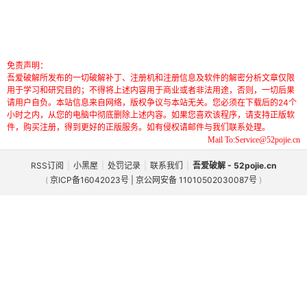
免责声明：
吾爱破解所发布的一切破解补丁、注册机和注册信息及软件的解密分析文章仅限
用于学习和研究目的；不得将上述内容用于商业或者非法用途，否则，一切后果
请用户自负。本站信息来自网络，版权争议与本站无关。您必须在下载后的24个
小时之内，从您的电脑中彻底删除上述内容。如果您喜欢该程序，请支持正版软
件，购买注册，得到更好的正版服务。如有侵权请邮件与我们联系处理。
Mail To:Service@52pojie.cn
RSS订阅
|
小黑屋
|
处罚记录
|
联系我们
|
吾爱破解 - 52pojie.cn
(
京ICP备16042023号 | 京公网安备 11010502030087号
)