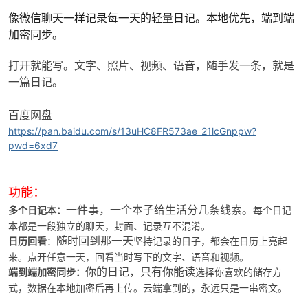
像微信聊天一样记录每一天的轻量日记。本地优先，端到端
加密同步。
打开就能写。文字、照片、视频、语音，随手发一条，就是
一篇日记。
百度网盘
https://pan.baidu.com/s/13uHC8FR573ae_21lcGnppw?
pwd=6xd7
功能：
多个日记本：
一件事，一个本子给生活分几条线索。
每个日记
本都是一段独立的聊天，封面、记录互不混淆。
日历回看
：
随时回到那一天
坚持记录的日子，都会在日历上亮起
来。点开任意一天，回看当时写下的文字、语音和视频。
端到端加密同步：
你的日记，只有你能读
选择你喜欢的储存方
式，数据在本地加密后再上传。云端拿到的，永远只是一串密文。