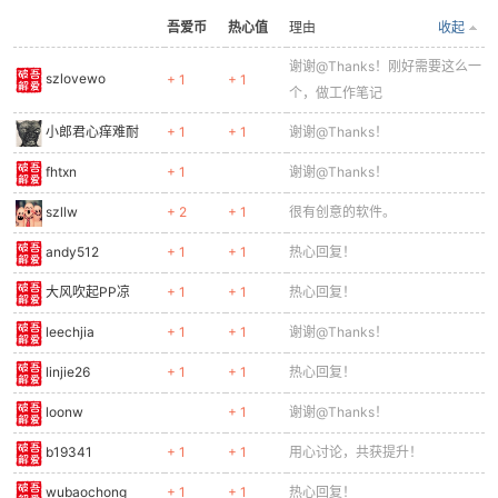
吾爱币
热心值
理由
收起
谢谢@Thanks！刚好需要这么一
szlovewo
+ 1
+ 1
个，做工作笔记
小郎君心痒难耐
+ 1
+ 1
谢谢@Thanks！
fhtxn
+ 1
谢谢@Thanks！
szllw
+ 2
+ 1
很有创意的软件。
andy512
+ 1
+ 1
热心回复！
大风吹起PP凉
+ 1
+ 1
热心回复！
leechjia
+ 1
+ 1
谢谢@Thanks！
linjie26
+ 1
+ 1
热心回复！
loonw
+ 1
谢谢@Thanks！
b19341
+ 1
+ 1
用心讨论，共获提升！
wubaochong
+ 1
+ 1
热心回复！