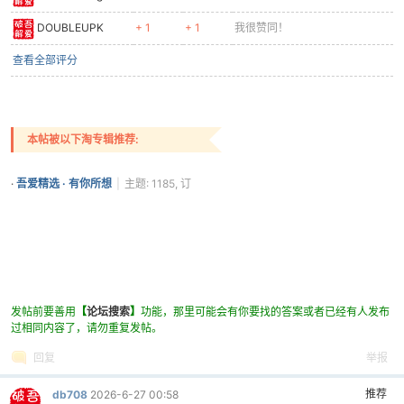
DOUBLEUPK
+ 1
+ 1
我很赞同！
查看全部评分
本帖被以下淘专辑推荐:
·
吾爱精选 · 有你所想
|
主题: 1185, 订
阅: 333
发帖前要善用
【
论坛搜索
】
功能，那里可能会有你要找的答案或者已经有人发布
过相同内容了，请勿重复发帖。
回复
举报
推荐
db708
2026-6-27 00:58