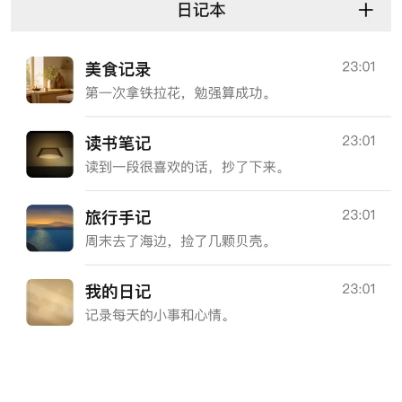
po
jie.