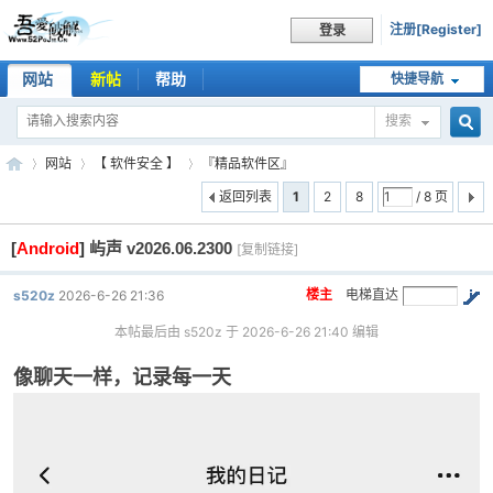
注册[Register]
登录
网站
新帖
帮助
快捷导航
搜索
搜
网站
【 软件安全 】
『精品软件区』
返回列表
1
2
8
/ 8 页
[
Android
]
屿声 v2026.06.2300
索
[复制链接]
吾
»
›
›
楼主
电梯直达
s520z
2026-6-26 21:36
本帖最后由 s520z 于 2026-6-26 21:40 编辑
像聊天一样，记录每一天
爱