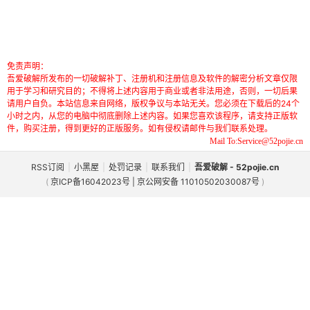
免责声明：
吾爱破解所发布的一切破解补丁、注册机和注册信息及软件的解密分析文章仅限
用于学习和研究目的；不得将上述内容用于商业或者非法用途，否则，一切后果
请用户自负。本站信息来自网络，版权争议与本站无关。您必须在下载后的24个
小时之内，从您的电脑中彻底删除上述内容。如果您喜欢该程序，请支持正版软
件，购买注册，得到更好的正版服务。如有侵权请邮件与我们联系处理。
Mail To:Service@52pojie.cn
RSS订阅
|
小黑屋
|
处罚记录
|
联系我们
|
吾爱破解 - 52pojie.cn
(
京ICP备16042023号 | 京公网安备 11010502030087号
)