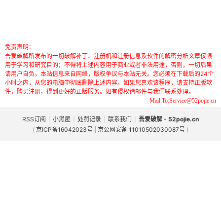
免责声明：
吾爱破解所发布的一切破解补丁、注册机和注册信息及软件的解密分析文章仅限
用于学习和研究目的；不得将上述内容用于商业或者非法用途，否则，一切后果
请用户自负。本站信息来自网络，版权争议与本站无关。您必须在下载后的24个
小时之内，从您的电脑中彻底删除上述内容。如果您喜欢该程序，请支持正版软
件，购买注册，得到更好的正版服务。如有侵权请邮件与我们联系处理。
Mail To:Service@52pojie.cn
RSS订阅
|
小黑屋
|
处罚记录
|
联系我们
|
吾爱破解 - 52pojie.cn
(
京ICP备16042023号 | 京公网安备 11010502030087号
)