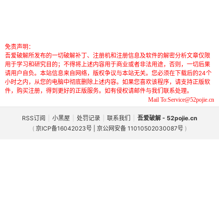
免责声明：
吾爱破解所发布的一切破解补丁、注册机和注册信息及软件的解密分析文章仅限
用于学习和研究目的；不得将上述内容用于商业或者非法用途，否则，一切后果
请用户自负。本站信息来自网络，版权争议与本站无关。您必须在下载后的24个
小时之内，从您的电脑中彻底删除上述内容。如果您喜欢该程序，请支持正版软
件，购买注册，得到更好的正版服务。如有侵权请邮件与我们联系处理。
Mail To:Service@52pojie.cn
RSS订阅
|
小黑屋
|
处罚记录
|
联系我们
|
吾爱破解 - 52pojie.cn
(
京ICP备16042023号 | 京公网安备 11010502030087号
)