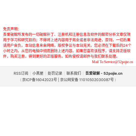
免责声明：
吾爱破解所发布的一切破解补丁、注册机和注册信息及软件的解密分析文章仅限
用于学习和研究目的；不得将上述内容用于商业或者非法用途，否则，一切后果
请用户自负。本站信息来自网络，版权争议与本站无关。您必须在下载后的24个
小时之内，从您的电脑中彻底删除上述内容。如果您喜欢该程序，请支持正版软
件，购买注册，得到更好的正版服务。如有侵权请邮件与我们联系处理。
Mail To:Service@52pojie.cn
RSS订阅
|
小黑屋
|
处罚记录
|
联系我们
|
吾爱破解 - 52pojie.cn
(
京ICP备16042023号 | 京公网安备 11010502030087号
)