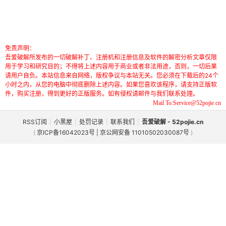
免责声明：
吾爱破解所发布的一切破解补丁、注册机和注册信息及软件的解密分析文章仅限
用于学习和研究目的；不得将上述内容用于商业或者非法用途，否则，一切后果
请用户自负。本站信息来自网络，版权争议与本站无关。您必须在下载后的24个
小时之内，从您的电脑中彻底删除上述内容。如果您喜欢该程序，请支持正版软
件，购买注册，得到更好的正版服务。如有侵权请邮件与我们联系处理。
Mail To:Service@52pojie.cn
RSS订阅
|
小黑屋
|
处罚记录
|
联系我们
|
吾爱破解 - 52pojie.cn
(
京ICP备16042023号 | 京公网安备 11010502030087号
)