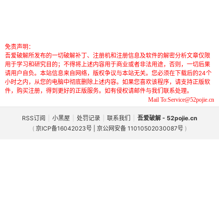
免责声明：
吾爱破解所发布的一切破解补丁、注册机和注册信息及软件的解密分析文章仅限
用于学习和研究目的；不得将上述内容用于商业或者非法用途，否则，一切后果
请用户自负。本站信息来自网络，版权争议与本站无关。您必须在下载后的24个
小时之内，从您的电脑中彻底删除上述内容。如果您喜欢该程序，请支持正版软
件，购买注册，得到更好的正版服务。如有侵权请邮件与我们联系处理。
Mail To:Service@52pojie.cn
RSS订阅
|
小黑屋
|
处罚记录
|
联系我们
|
吾爱破解 - 52pojie.cn
(
京ICP备16042023号 | 京公网安备 11010502030087号
)