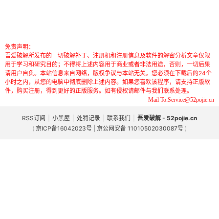
免责声明：
吾爱破解所发布的一切破解补丁、注册机和注册信息及软件的解密分析文章仅限
用于学习和研究目的；不得将上述内容用于商业或者非法用途，否则，一切后果
请用户自负。本站信息来自网络，版权争议与本站无关。您必须在下载后的24个
小时之内，从您的电脑中彻底删除上述内容。如果您喜欢该程序，请支持正版软
件，购买注册，得到更好的正版服务。如有侵权请邮件与我们联系处理。
Mail To:Service@52pojie.cn
RSS订阅
|
小黑屋
|
处罚记录
|
联系我们
|
吾爱破解 - 52pojie.cn
(
京ICP备16042023号 | 京公网安备 11010502030087号
)