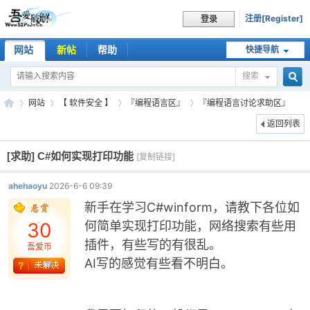
注册[Register]
登录
网站
新帖
帮助
快捷导航
搜索
搜
网站
【 软件安全 】
『编程语言区』
『编程语言讨论求助区』
返回列表
[求助]
C#如何实现打印功能
索
[复制链接]
吾
»
›
›
›
ahehaoyu
2026-6-6 09:39
新手在学习C#winform，请教下各位如
30
何简单实现打印功能，网络搜索有些用
插件，有些写的有很乱。
吾爱币
AI写的感觉有些看不明白。
爱