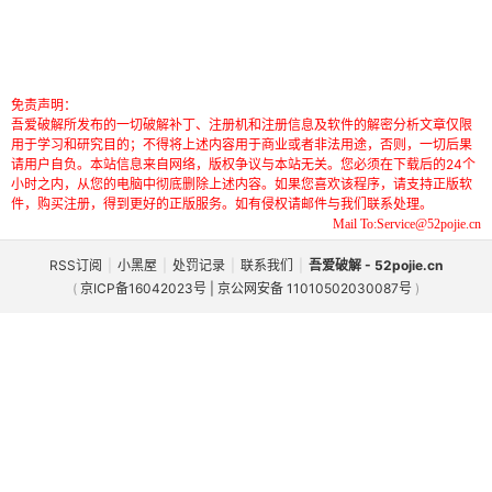
免责声明：
吾爱破解所发布的一切破解补丁、注册机和注册信息及软件的解密分析文章仅限
用于学习和研究目的；不得将上述内容用于商业或者非法用途，否则，一切后果
请用户自负。本站信息来自网络，版权争议与本站无关。您必须在下载后的24个
小时之内，从您的电脑中彻底删除上述内容。如果您喜欢该程序，请支持正版软
件，购买注册，得到更好的正版服务。如有侵权请邮件与我们联系处理。
Mail To:Service@52pojie.cn
RSS订阅
|
小黑屋
|
处罚记录
|
联系我们
|
吾爱破解 - 52pojie.cn
(
京ICP备16042023号 | 京公网安备 11010502030087号
)