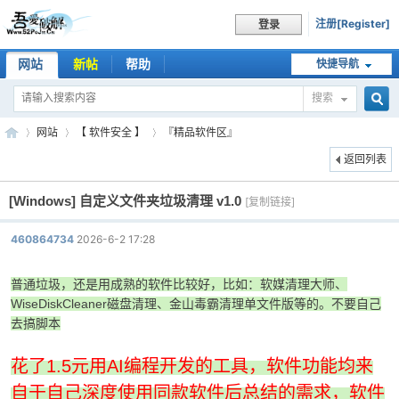
注册[Register]
登录
网站
新帖
帮助
快捷导航
搜索
搜
网站
【 软件安全 】
『精品软件区』
返回列表
[Windows]
自定义文件夹垃圾清理 v1.0
索
[复制链接]
吾
»
›
›
460864734
2026-6-2 17:28
普通垃圾，还是用成熟的软件比较好，比如：软媒清理大师、
WiseDiskCleaner磁盘清理、金山毒霸清理单文件版等的。不要自己
去搞脚本
花了1.5元用AI编程开发的工具，软件功能均来
爱
自于自己深度使用同款软件后总结的需求，软件