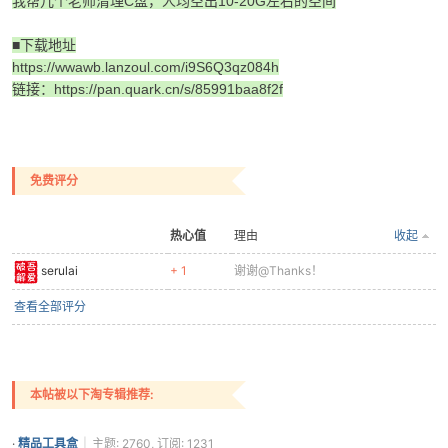
我帮几个老师清理C盘，人均空出10-20G左右的空间
■下载地址
https://wwawb.lanzoul.com/i9S6Q3qz084h
链接：https://pan.quark.cn/s/85991baa8f2f
免费评分
热心值
理由
收起
serulai
+ 1
谢谢@Thanks！
查看全部评分
本帖被以下淘专辑推荐:
·
精品工具盒
|
主题: 2760, 订阅: 1231