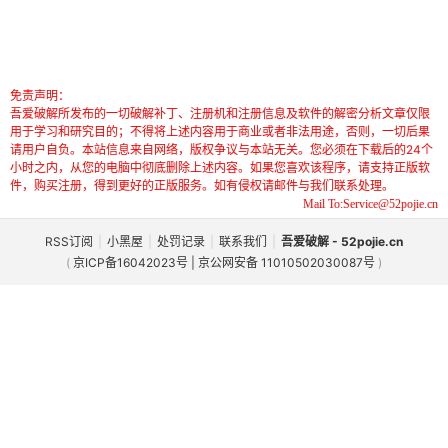
免责声明：
吾爱破解所发布的一切破解补丁、注册机和注册信息及软件的解密分析文章仅限
用于学习和研究目的；不得将上述内容用于商业或者非法用途，否则，一切后果
请用户自负。本站信息来自网络，版权争议与本站无关。您必须在下载后的24个
小时之内，从您的电脑中彻底删除上述内容。如果您喜欢该程序，请支持正版软
件，购买注册，得到更好的正版服务。如有侵权请邮件与我们联系处理。
Mail To:Service@52pojie.cn
RSS订阅
|
小黑屋
|
处罚记录
|
联系我们
|
吾爱破解 - 52pojie.cn
(
京ICP备16042023号 | 京公网安备 11010502030087号
)