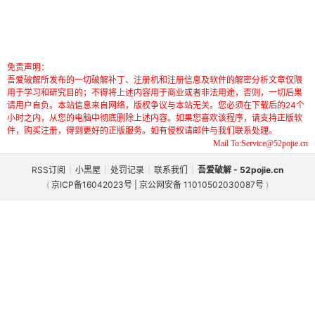
免责声明：
吾爱破解所发布的一切破解补丁、注册机和注册信息及软件的解密分析文章仅限
用于学习和研究目的；不得将上述内容用于商业或者非法用途，否则，一切后果
请用户自负。本站信息来自网络，版权争议与本站无关。您必须在下载后的24个
小时之内，从您的电脑中彻底删除上述内容。如果您喜欢该程序，请支持正版软
件，购买注册，得到更好的正版服务。如有侵权请邮件与我们联系处理。
Mail To:Service@52pojie.cn
RSS订阅
|
小黑屋
|
处罚记录
|
联系我们
|
吾爱破解 - 52pojie.cn
(
京ICP备16042023号 | 京公网安备 11010502030087号
)