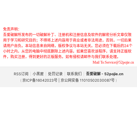
免责声明：
吾爱破解所发布的一切破解补丁、注册机和注册信息及软件的解密分析文章仅限
用于学习和研究目的；不得将上述内容用于商业或者非法用途，否则，一切后果
请用户自负。本站信息来自网络，版权争议与本站无关。您必须在下载后的24个
小时之内，从您的电脑中彻底删除上述内容。如果您喜欢该程序，请支持正版软
件，购买注册，得到更好的正版服务。如有侵权请邮件与我们联系处理。
Mail To:Service@52pojie.cn
RSS订阅
|
小黑屋
|
处罚记录
|
联系我们
|
吾爱破解 - 52pojie.cn
(
京ICP备16042023号 | 京公网安备 11010502030087号
)