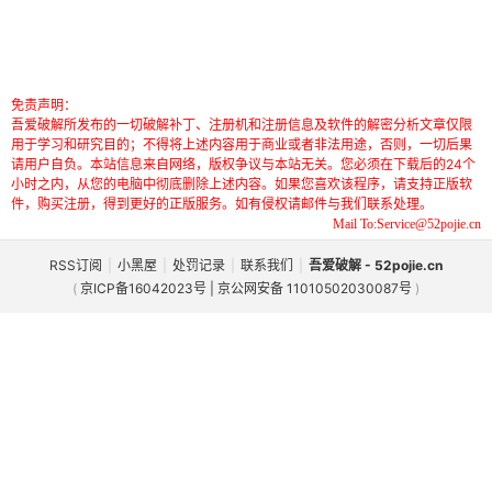
免责声明：
吾爱破解所发布的一切破解补丁、注册机和注册信息及软件的解密分析文章仅限
用于学习和研究目的；不得将上述内容用于商业或者非法用途，否则，一切后果
请用户自负。本站信息来自网络，版权争议与本站无关。您必须在下载后的24个
小时之内，从您的电脑中彻底删除上述内容。如果您喜欢该程序，请支持正版软
件，购买注册，得到更好的正版服务。如有侵权请邮件与我们联系处理。
Mail To:Service@52pojie.cn
RSS订阅
|
小黑屋
|
处罚记录
|
联系我们
|
吾爱破解 - 52pojie.cn
(
京ICP备16042023号 | 京公网安备 11010502030087号
)