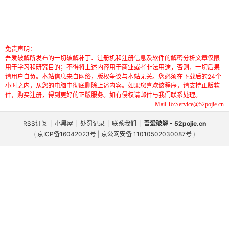
免责声明：
吾爱破解所发布的一切破解补丁、注册机和注册信息及软件的解密分析文章仅限
用于学习和研究目的；不得将上述内容用于商业或者非法用途，否则，一切后果
请用户自负。本站信息来自网络，版权争议与本站无关。您必须在下载后的24个
小时之内，从您的电脑中彻底删除上述内容。如果您喜欢该程序，请支持正版软
件，购买注册，得到更好的正版服务。如有侵权请邮件与我们联系处理。
Mail To:Service@52pojie.cn
RSS订阅
|
小黑屋
|
处罚记录
|
联系我们
|
吾爱破解 - 52pojie.cn
(
京ICP备16042023号 | 京公网安备 11010502030087号
)