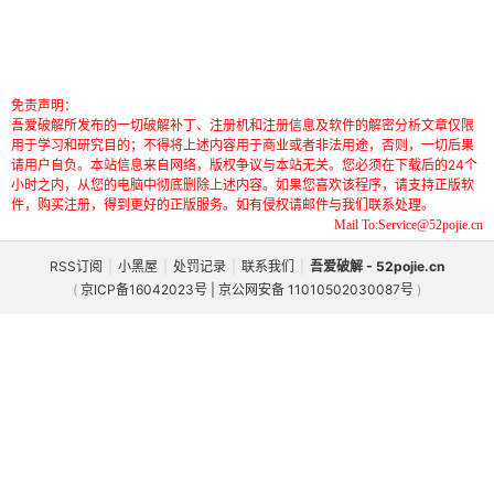
免责声明：
吾爱破解所发布的一切破解补丁、注册机和注册信息及软件的解密分析文章仅限
用于学习和研究目的；不得将上述内容用于商业或者非法用途，否则，一切后果
请用户自负。本站信息来自网络，版权争议与本站无关。您必须在下载后的24个
小时之内，从您的电脑中彻底删除上述内容。如果您喜欢该程序，请支持正版软
件，购买注册，得到更好的正版服务。如有侵权请邮件与我们联系处理。
Mail To:Service@52pojie.cn
RSS订阅
|
小黑屋
|
处罚记录
|
联系我们
|
吾爱破解 - 52pojie.cn
(
京ICP备16042023号 | 京公网安备 11010502030087号
)