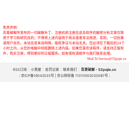
免责声明：
吾爱破解所发布的一切破解补丁、注册机和注册信息及软件的解密分析文章仅限
用于学习和研究目的；不得将上述内容用于商业或者非法用途，否则，一切后果
请用户自负。本站信息来自网络，版权争议与本站无关。您必须在下载后的24个
小时之内，从您的电脑中彻底删除上述内容。如果您喜欢该程序，请支持正版软
件，购买注册，得到更好的正版服务。如有侵权请邮件与我们联系处理。
Mail To:Service@52pojie.cn
RSS订阅
|
小黑屋
|
处罚记录
|
联系我们
|
吾爱破解 - 52pojie.cn
(
京ICP备16042023号 | 京公网安备 11010502030087号
)