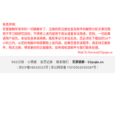
免责声明：
吾爱破解所发布的一切破解补丁、注册机和注册信息及软件的解密分析文章仅限
用于学习和研究目的；不得将上述内容用于商业或者非法用途，否则，一切后果
请用户自负。本站信息来自网络，版权争议与本站无关。您必须在下载后的24个
小时之内，从您的电脑中彻底删除上述内容。如果您喜欢该程序，请支持正版软
件，购买注册，得到更好的正版服务。如有侵权请邮件与我们联系处理。
Mail To:Service@52pojie.cn
RSS订阅
|
小黑屋
|
处罚记录
|
联系我们
|
吾爱破解 - 52pojie.cn
(
京ICP备16042023号 | 京公网安备 11010502030087号
)