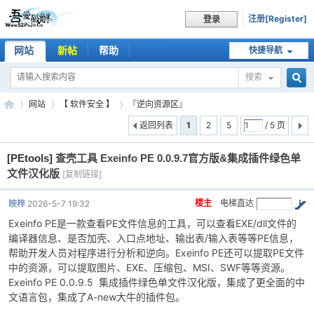
注册[Register]
登录
网站
新帖
帮助
快捷导航
搜索
搜
网站
【 软件安全 】
『逆向资源区』
返回列表
1
2
5
/ 5 页
[PEtools]
查壳工具 Exeinfo PE 0.0.9.7官方版&集成插件绿色单
索
吾
»
›
›
文件汉化版
[复制链接]
楼主
电梯直达
映梓
2026-5-7 19:32
Exeinfo PE是一款查看PE文件信息的工具，可以查看EXE/dll文件的
编译器信息、是否加壳、入口点地址、输出表/输入表等等PE信息，
帮助开发人员对程序进行分析和逆向。Exeinfo PE还可以提取PE文件
中的资源，可以提取图片、EXE、压缩包、MSI、SWF等等资源。
Exeinfo PE 0.0.9.5 集成插件绿色单文件汉化版，集成了更全面的中
文语言包，集成了A-new大牛的插件包。
爱