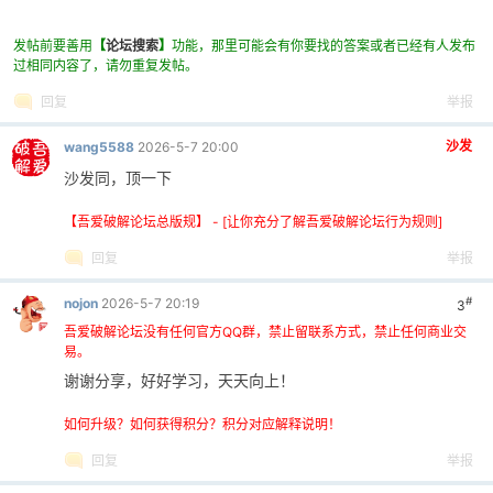
发帖前要善用
【
论坛搜索
】
功能，那里可能会有你要找的答案或者已经有人发布
过相同内容了，请勿重复发帖。
回复
举报
沙发
wang5588
2026-5-7 20:00
沙发同，顶一下
【吾爱破解论坛总版规】 - [让你充分了解吾爱破解论坛行为规则]
回复
举报
#
nojon
2026-5-7 20:19
3
吾爱破解论坛没有任何官方QQ群，禁止留联系方式，禁止任何商业交
易。
谢谢分享，好好学习，天天向上！
如何升级？如何获得积分？积分对应解释说明！
回复
举报