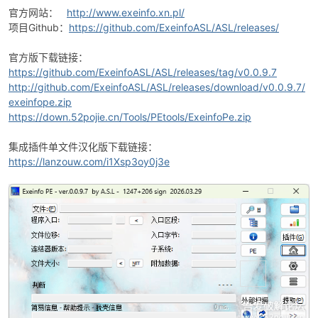
官方网站：
http://www.exeinfo.xn.pl/
项目Github：
https://github.com/ExeinfoASL/ASL/releases/
官方版下载链接：
https://github.com/ExeinfoASL/ASL/releases/tag/v0.0.9.7
http://github.com/ExeinfoASL/ASL/releases/download/v0.0.9.7/
exeinfope.zip
https://down.52pojie.cn/Tools/PEtools/ExeinfoPe.zip
破
集成插件单文件汉化版下载链接：
https://lanzouw.com/i1Xsp3oy0j3e
解