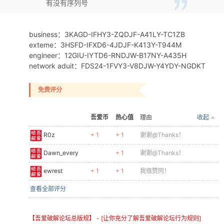
有没有序列号
cn
business：3KAGD-IFHY3-ZQDJF-A41LY-TC1ZB
exteme：3HSFD-IFXD6-4JDJF-K413Y-T944M
engineer：12GIU-IYTD6-RNDJW-B17NY-A435H
network aduit：FDS24-1FVY3-V8DJW-Y4YDY-NGDKT
免费评分
吾爱币
热心值
理由
收起
R0z
+ 1
+ 1
谢谢@Thanks！
Dawn_every
+ 1
谢谢@Thanks！
ewrest
+ 1
+ 1
我很赞同！
查看全部评分
【吾爱破解论坛总版规】 - [让你充分了解吾爱破解论坛行为规则]