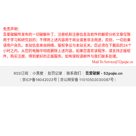
免责声明：
吾爱破解所发布的一切破解补丁、注册机和注册信息及软件的解密分析文章仅限
用于学习和研究目的；不得将上述内容用于商业或者非法用途，否则，一切后果
请用户自负。本站信息来自网络，版权争议与本站无关。您必须在下载后的24个
小时之内，从您的电脑中彻底删除上述内容。如果您喜欢该程序，请支持正版软
件，购买注册，得到更好的正版服务。如有侵权请邮件与我们联系处理。
Mail To:Service@52pojie.cn
RSS订阅
|
小黑屋
|
处罚记录
|
联系我们
|
吾爱破解 - 52pojie.cn
(
京ICP备16042023号 | 京公网安备 11010502030087号
)